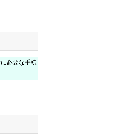
ようこそたんぽぽへ
メッセージを聞く
）
考に必要な手続
会社を知る
採用情報を知る
応募する