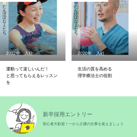
2022年 入社
2020年 入社
TOP
運動って楽しいんだ！
生活の質を高める
ようこそたんぽぽへ
と思ってもらえるレッスン
理学療法士の役割
を
MESSAGE
メッセージを聞く
COMPANY
会社を知る
RECRUIT
新卒採用エントリー
採用情報を知る
初心者大歓迎！一から介護の仕事を覚えましょう
ENTRY
応募する